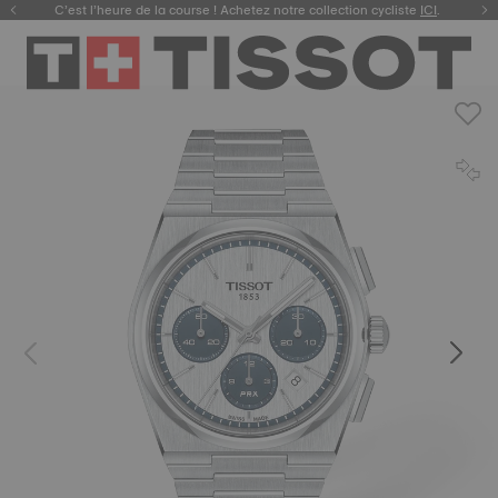
C’est l’heure de la course ! Achetez notre collection cycliste
ICI
.