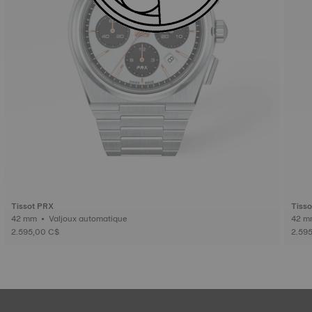
Tissot PRX
Tiss
42 mm • Valjoux automatique
2.595,00 C$
2.59