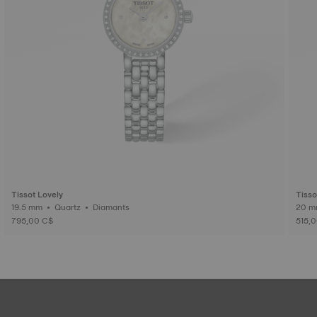
Tissot Lovely
Tisso
19.5 mm • Quartz • Diamants
795,00 C$
515,