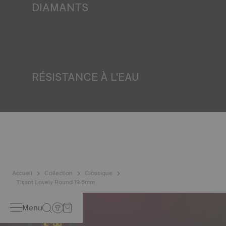
DIAMANTS
Tissot s'engage à garantir l'origine et la qualité - y compris
la couleur, la pureté et le nombre de carats - des diamants
de ses montres. Tous les diamants Tissot répondent aux
exigences de certification du processus de Kimberley, un
système international de certification des diamants bruts.
*Image non contractuelle
RÉSISTANCE À L'EAU
Tous les boîtiers de montres Tissot sont soumis à
plusieurs tests, dont un contrôle de l'étanchéité. Tissot
teste la capacité de la montre à résister aux chocs et à la
pression, ainsi qu'à la pénétration de liquides, de gaz et de
poussière en reproduisant les conditions réelles dans
lesquelles la montre peut se trouver. Image non
contractuelle
Accueil
Collection
Classique
Tissot Lovely Round 19.5mm
Menu