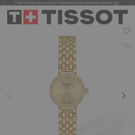
C’est l’heure de la course ! Achetez notre collection cycliste
ICI
.