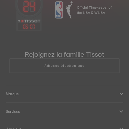
Official Timekeeper of
the NBA & WNBA
05
:
08
Rejoignez la famille Tissot
Adresse électronique
Marque
Services
Juridique