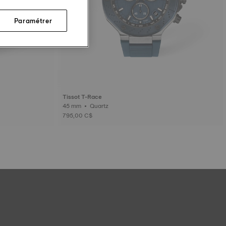
Paramétrer
Tissot T-Race
45 mm • Quartz
795,00 C$