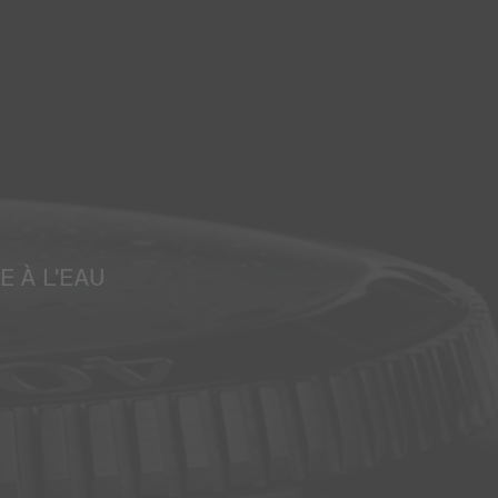
E À L'EAU