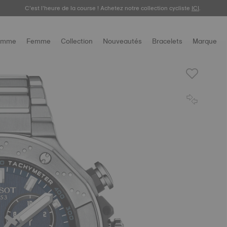
C’est l’heure de la course ! Achetez notre collection cycliste
ICI
.
omme
Femme
Collection
Nouveautés
Bracelets
Marque