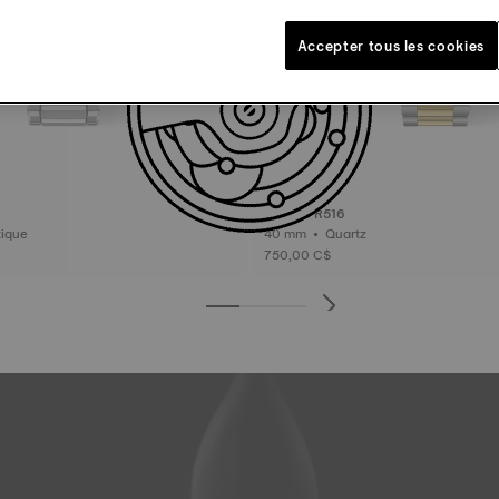
Accepter tous les cookies
Tissot PR516
omatique
40 mm • Quartz
750,00 C$