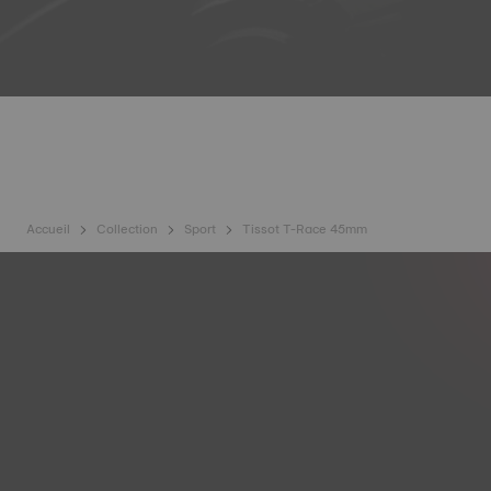
Accueil
Collection
Sport
Tissot T-Race 45mm