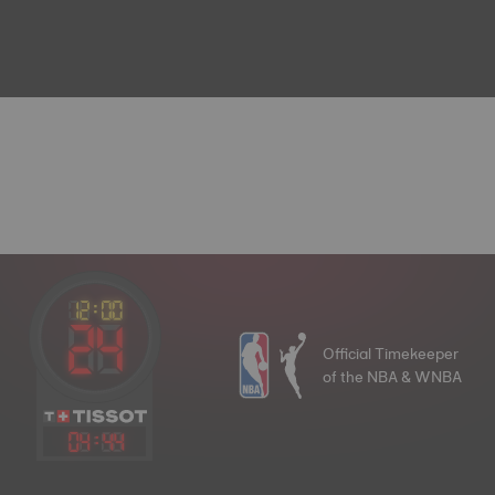
Official Timekeeper
of the NBA & WNBA
04
:
44