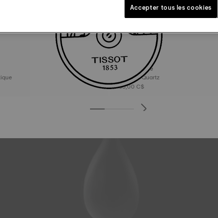
Accepter tous les cookies
Tissot T-Race
omatique
45 mm • Quartz
795,00 C$