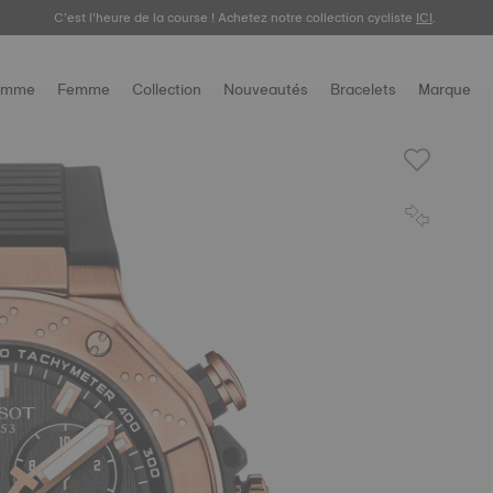
C’est l’heure de la course ! Achetez notre collection cycliste
Découvrez la nouvelle Gentleman 38 mm.
ACHETEZ
.
ICI
.
omme
Femme
Collection
Nouveautés
Bracelets
Marque