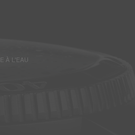
E À L'EAU