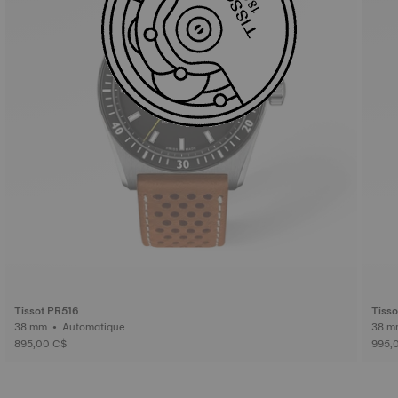
Tissot PR516
Tiss
38 mm • Automatique
895,00 C$
995,