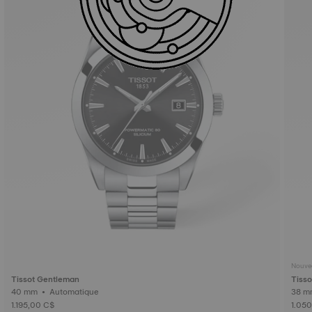
Nouve
Tissot Gentleman
Tiss
40 mm • Automatique
1.195,00 C$
1.05