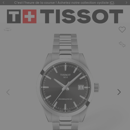
C’est l’heure de la course ! Achetez notre collection cycliste
ICI
.