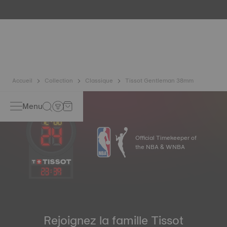
objets électroniques (téléphone portable, ordinateur, radio,
fermeture magnétique, etc.) sont de plus en plus présents
dans notre quotidien, Tissot a développé un nouvel alliage
à base de titane à la pointe de la technologie pour
préserver la précision de ses montres. Un spiral
Nivachron™ est considéré comme bien plus résistant et
insensible aux champs magnétiques que les ressorts
standards. *Image non contractuelle
Accueil
Collection
Classique
Tissot Gentleman 38mm
Menu
Official Timekeeper of
the NBA & WNBA
23
:
39
Rejoignez la famille Tissot