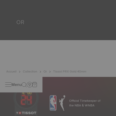
teste la capacité de la montre à résister aux chocs et à la
pression, ainsi qu'à la pénétration de liquides, de gaz et de
poussière en reproduisant les conditions réelles dans
lesquelles la montre peut se trouver. Image non
OR
contractuelle
L'or est l'un des métaux les plus précieux et les plus prisés
au monde. Il est réputé pour son éclat et ses nombreuses
propriétés techniques : non oxydant, insoluble, inaltérable.
Tissot utilise l'or 18K, un alliage prestigieux composé de
75% d'or pur associé à un mélange d'argent et de cuivre
utile à la production de l'or. Grâce à l'expertise et au
savoir-faire de Tissot, les garde-temps en or ont une
longévité inégalée, génération après génération. *Image
non contractuelle
Accueil
Collection
Or
Tissot PRX Gold 40mm
Menu
Official Timekeeper of
the NBA & WNBA