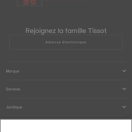
02
:
57
Rejoignez la famille Tissot
Adresse électronique
Marque
Services
Juridique
Aide et contact