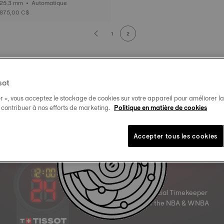
25.3 mm • Automatique
875,00 C$
1
2
sot
r », vous acceptez le stockage de cookies sur votre appareil pour améliorer la n
t contribuer à nos efforts de marketing.
Politique en matière de cookies
Accepter tous les cookies
Official Timekeeper
of the NBA & WNBA