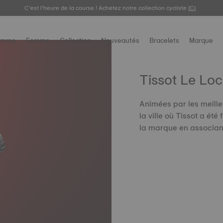
C’est l’heure de la course ! Achetez notre collection cycliste
ICI
.
omme
Femme
Collection
Nouveautés
Bracelets
Marque
Tissot Le Loc
Animées par les meil
la ville où Tissot a ét
la marque en associant 