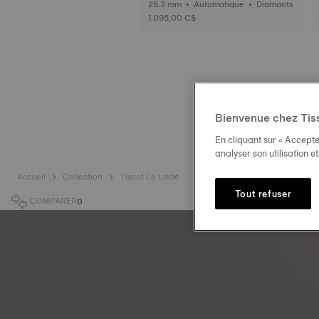
25.3 mm • Automatique • Diamants
1.095,00 C$
Bienvenue chez Tis
En cliquant sur « Accepte
analyser son utilisation e
Accueil
Collection
Tissot Le Locle
Tout refuser
COMPARER
0