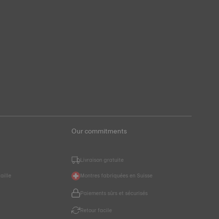
Our commitments
Livraison gratuite
aille
Montres fabriquées en Suisse
Paiements sûrs et sécurisés
r
Retour facile