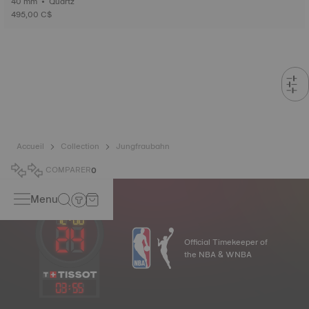
40 mm • Quartz
495,00 C$
Accueil
Collection
Jungfraubahn
COMPARER
0
Menu
Official Timekeeper of
the NBA & WNBA
03
:
55