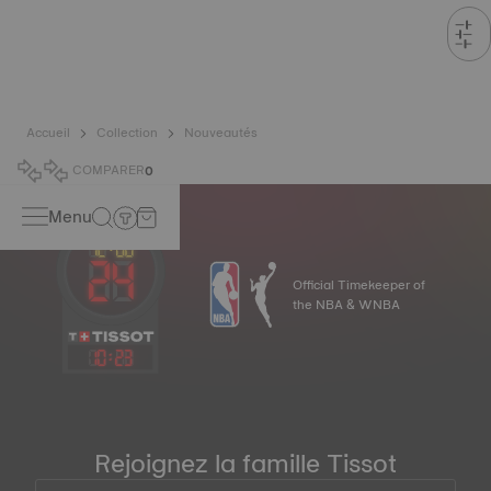
Accueil
Collection
Nouveautés
COMPARER
0
Menu
Official Timekeeper of
the NBA & WNBA
10
:
23
Rejoignez la famille Tissot