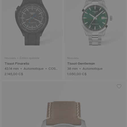
Nouveau • Édition spéciale
Nouveau
Tissot Pinarello
Tissot Gentleman
43.14 mm • Automatique • COSC
38 mm • Automatique
• Charbon forgé
2.145,00 C$
1.050,00 C$