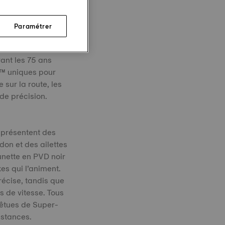
 anniversaire
Paramétrer
es. Célébrant un
ant les 75 ans
™ uniques pour
sur la route, les
de précision.
 présentent des
don et des ailettes
unette en PVD noir
s qui l’animent.
récise, tandis que
 de vitesse. Tous
vêtues de Super-
nstances.