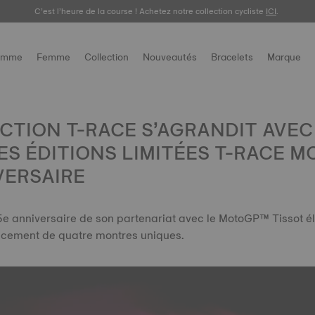
C’est l’heure de la course ! Achetez notre collection cycliste
Découvrez la nouvelle Gentleman 38 mm.
ACHETEZ
.
ICI
.
omme
Femme
Collection
Nouveautés
Bracelets
Marque
CTION T-RACE S’AGRANDIT AVEC
S ÉDITIONS LIMITÉES T-RACE 
VERSAIRE
5e anniversaire de son partenariat avec le MotoGP™ Tissot éla
ncement de quatre montres uniques.