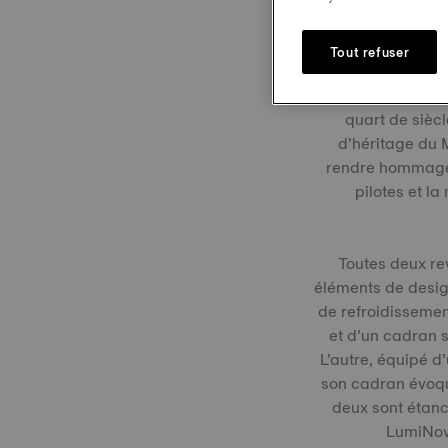
Les Éditions
Tout refuser
Les sensations 
quart de sièc
d’héritage du
rendre hommage à
pilotes et l
Toutes deux re
éléments de design
de refroidissemen
et d’un cadran 
L’autre, équipé d
son cadran évoqu
deux sont étanc
LumiNova