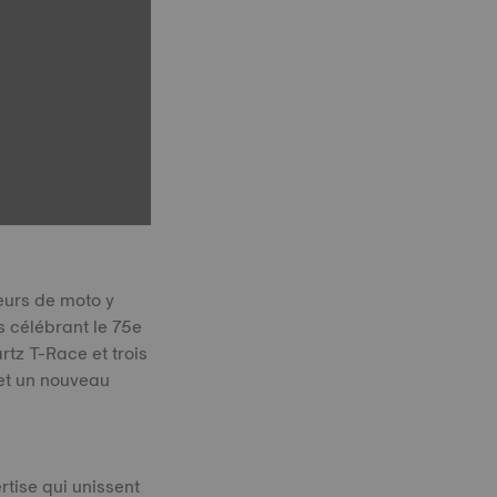
teurs de moto y
s célébrant le 75e
tz T-Race et trois
 et un nouveau
rtise qui unissent