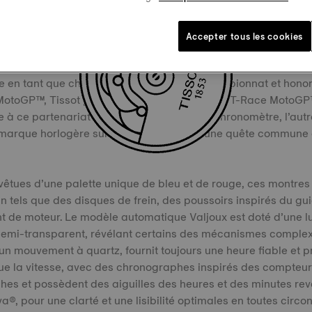
 Spéciales MotoGPTM s’habillent de bleu pour un
mémorable.
Accepter tous les cookies
fortes du MotoGPTM et la passion de Tissot sont indissociabl
le en tant que chronométreur officiel du championnat et honor
 MotoGP™, Tissot présente deux garde-temps T-Race MotoGP
 ce partenariat bien huilé. Un œil sur le chronomètre, l’autre 
a marque horlogère suisse sont unis dans une quête commune 
vêtues d’une palette unique de bleu et de rouge, ces montres
 tels que des disques de frein, des poussoirs inspirés du gui
t de moteur. Le modèle automatique Valjoux est doté d’une l
semi-transparent, révélant certains des mécanismes complexe
’un mouvement à quartz, fournit toujours une heure fiable et p
e la vitesse, avec des chronographes inspirés des compteurs
hes et possèdent des aiguilles des heures et des minutes re
®, pour une clarté et une lisibilité optimales en toutes circo