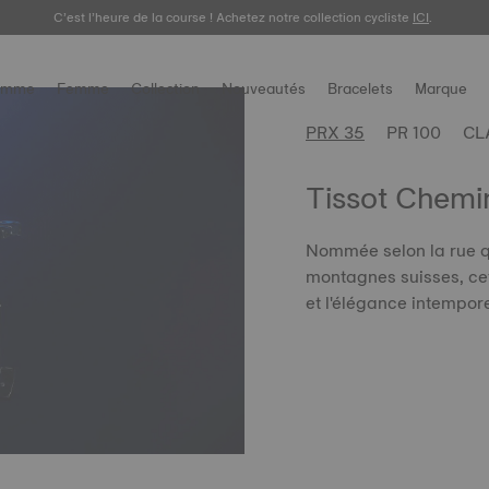
C’est l’heure de la course ! Achetez notre collection cycliste
ICI
.
omme
Femme
Collection
Nouveautés
Bracelets
Marque
PRX 35
PR 100
CL
Tissot Chemin
Nommée selon la rue q
montagnes suisses, cet
et l'élégance intempore