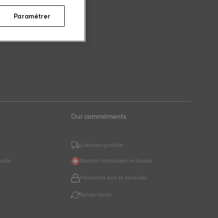
Paramétrer
Our commitments
Livraison gratuite
aille
Montres fabriquées en Suisse
Paiements sûrs et sécurisés
r
Retour facile