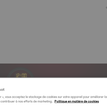
Official Timekeeper
sot
of the NBA & WNBA
r », vous acceptez le stockage de cookies sur votre appareil pour améliorer la n
t contribuer à nos efforts de marketing.
Politique en matière de cookies
10
:
54