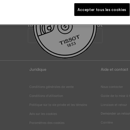
Accepter tous les cookies
Rejoignez la famille Tissot
Adresse électronique
Juridique
Aide et contact
Conditions générales de vente
Nous contacter
Conditions d'utilisation
Guide de la mise à t
Politique sur la vie privée et les témoins
Livraison et retour
Demander un retou
Avis sur les cookies
Carrière
Paramètres des cookies