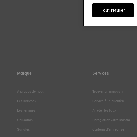
Tout refuser
Marque
Services
A propos de nous
Trouver un magasin
Les hommes
Service à la clientèle
Les femmes
Arrêter les faux
Collection
Enregistrez votre montre
Sangles
Cadeau d'entreprise