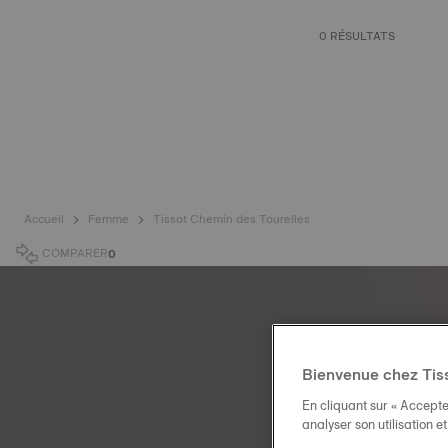
0 RÉSULTATS
Accueil
Femme
Tissot Chemin des Tourelles
COMPARER
0
Bienvenue chez Tis
En cliquant sur « Accepte
analyser son utilisation e