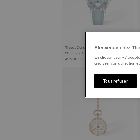
Bienvenue chez Tis
Tissot Carson
32 mm • Quartz • Phase de lune
En cliquant sur « Accepte
495,00 C$
analyser son utilisation e
Tout refuser