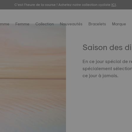
C’est l’heure de la course ! Achetez notre collection cycliste
ICI
.
omme
Femme
Collection
Nouveautés
Bracelets
Marque
Saison des d
En ce jour spécial de 
spécialement sélectio
ce jour à jamais.