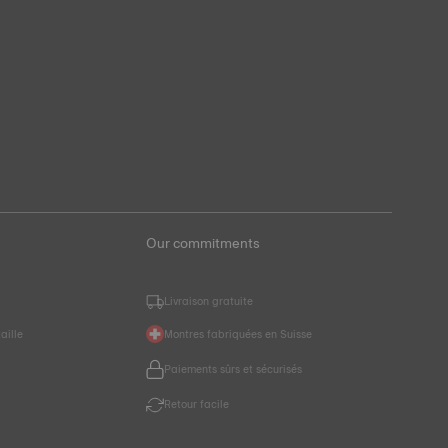
Our commitments
Livraison gratuite
aille
Montres fabriquées en Suisse
Paiements sûrs et sécurisés
r
Retour facile