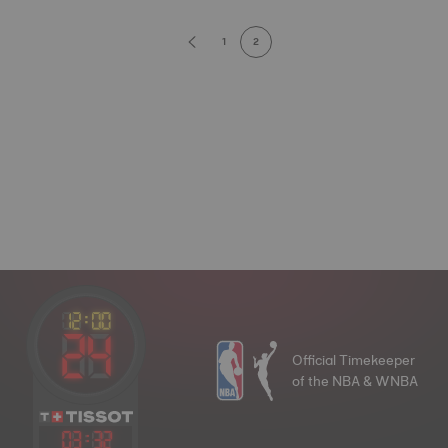
1
2
Official Timekeeper
of the NBA & WNBA
03
:
32