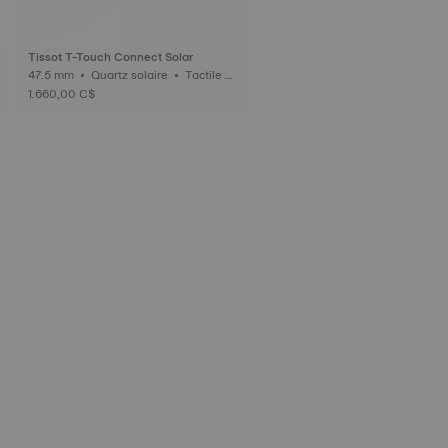
Tissot T-Touch Connect Solar
47.5 mm • Quartz solaire • Tactile C
onnecté • Titan
1.660,00 C$