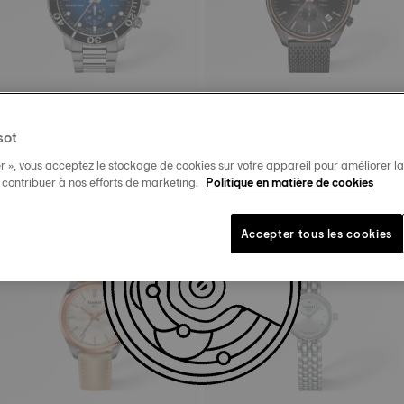
sot
Tissot Seastar 1000
Tissot PR100
45.5 mm • Quartz
41 mm • Quartz
r », vous acceptez le stockage de cookies sur votre appareil pour améliorer la n
825,00 C$
650,00 C$
t contribuer à nos efforts de marketing.
Politique en matière de cookies
Accepter tous les cookies