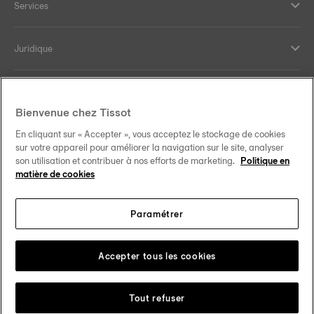
Services
Juridique
Aide et contact
Bienvenue chez Tissot
Our commitments
En cliquant sur « Accepter », vous acceptez le stockage de cookies
sur votre appareil pour améliorer la navigation sur le site, analyser
son utilisation et contribuer à nos efforts de marketing.
Politique en
matière de cookies
Follow us on social media
Paramétrer
Canada
•
Canada (Québec)
Change country
Tissot Copyrights 2026
Accepter tous les cookies
Tout refuser