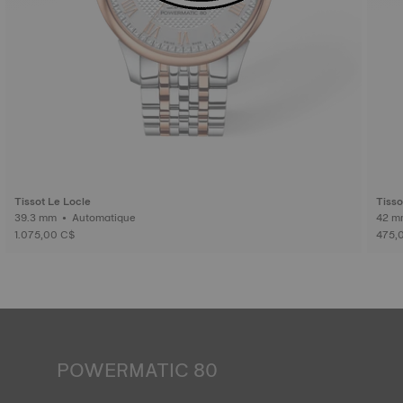
Tissot Le Locle
Tisso
39.3 mm • Automatique
1.075,00 C$
475,
POWERMATIC 80
Une montre automatique est alimentée par l'énergie de la