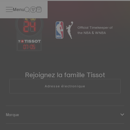
Menu
Official Timekeeper of
the NBA & WNBA
07
:
05
Rejoignez la famille Tissot
Adresse électronique
Marque