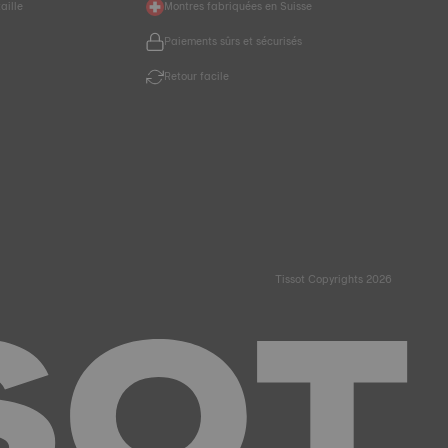
aille
Montres fabriquées en Suisse
Paiements sûrs et sécurisés
r
Retour facile
Tissot Copyrights 2026