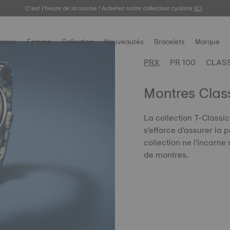
C’est l’heure de la course ! Achetez notre collection cycliste
ICI
.
omme
Femme
Collection
Nouveautés
Bracelets
Marque
PRX
PR 100
CLAS
Montres Clas
La collection T-Classic 
s'efforce d'assurer la p
collection ne l'incarne
de montres.