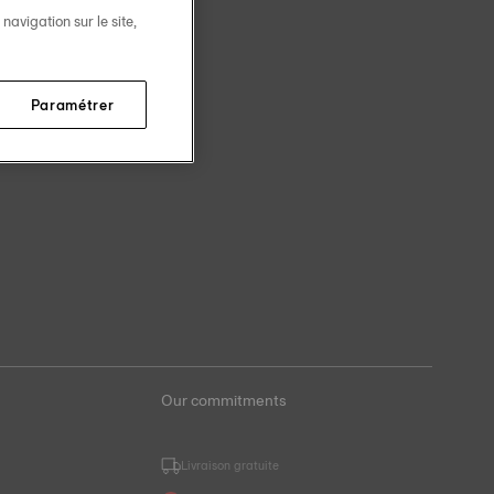
avigation sur le site,
Paramétrer
Our commitments
Livraison gratuite