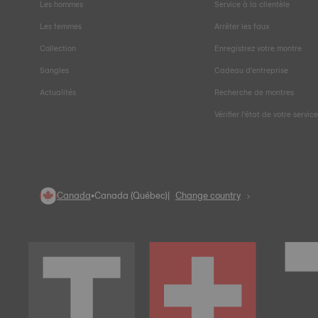
Les hommes
Service à la clientèle
Les femmes
Arrêter les faux
Collection
Enregistrez votre montre
Sangles
Cadeau d'entreprise
Actualités
Recherche de montres
Vérifier l'état de votre servic
Canada
•
Canada (Québec)
Change country