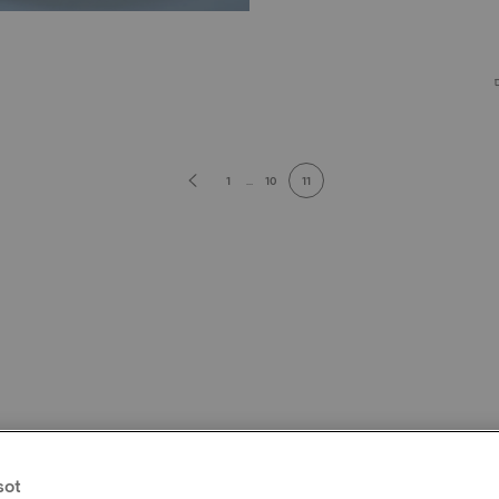
1
...
10
11
sot