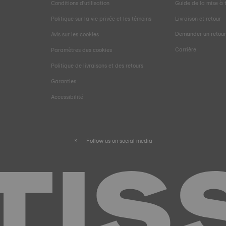
Conditions d'utilisation
Guide de la mise à t
Politique sur la vie privée et les témoins
Livraison et retour
Demander un retou
Avis sur les cookies
Carrière
Paramètres des cookies
Politique de livraisons et des retours
e
Garanties
Accessibilité
Follow us on social media