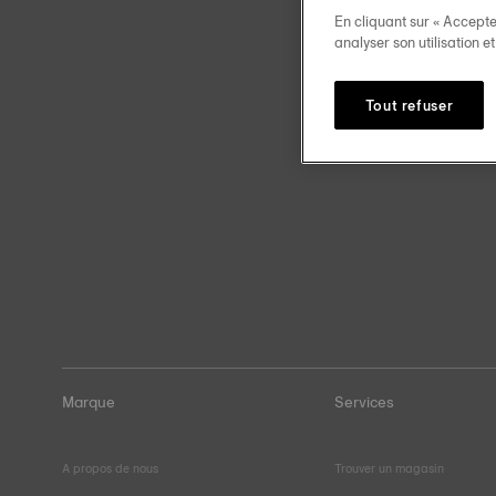
En cliquant sur « Accepte
analyser son utilisation e
Tout refuser
Marque
Services
A propos de nous
Trouver un magasin